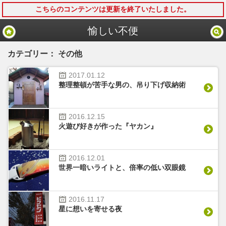
こちらのコンテンツは更新を終了いたしました。
モバイル
PC
愉しい不便
カテゴリー： その他
2017.
01.
12
整理整頓が苦手な男の、吊り下げ収納術
2016.
12.
15
火遊び好きが作った『ヤカン』
2016.
12.
01
世界一暗いライトと、倍率の低い双眼鏡
2016.
11.
17
星に想いを寄せる夜