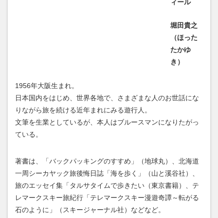
ィール
堀田貴之
（ほった
たかゆ
き）
1956年大阪生まれ。
日本国内をはじめ、世界各地で、さまざまな人のお世話にな
りながら旅を続ける近年まれにみる遊行人。
文筆を生業としているが、本人はブルースマンになりたがっ
ている。
著書は、「バックパッキングのすすめ」（地球丸）、北海道
一周シーカヤック旅後悔日誌「海を歩く」（山と溪谷社）、
旅のエッセイ集「タルサタイムで歩きたい（東京書籍）、テ
レマークスキー旅紀行「テレマークスキー漫遊奇譚～転がる
石のように」（スキージャーナル社）などなど。