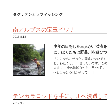
タグ：
テンカラフィッシング
南アルプスの宝玉イワナ
2018.8.18
少年の目をした三人が、渓流を
に、ぼくたちは野呂川を遊びつ
「ここなら、ぜったい間違いないです
と、わたくし。 「ぜったいです。こ
ます！」 春の胸騒ぎから、早4か月。
へと出かける日がやって […]
テンカラロッドを手に、川へ浸透し
2017.9.9