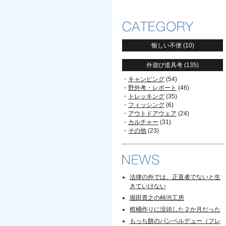
愉しい不便
(10)
外遊び道具考
(135)
キャンピング
(54)
野外考・レポート
(46)
トレッキング
(35)
フィッシング
(6)
アウトドアウェア
(24)
カルチャー
(31)
その他
(23)
法律の外では、正直者でないと生
きていけない
堀田貴之の柿渋工房
棺桶作りに没頭した２か月だった
もっち餅のパンペルデュー（フレ