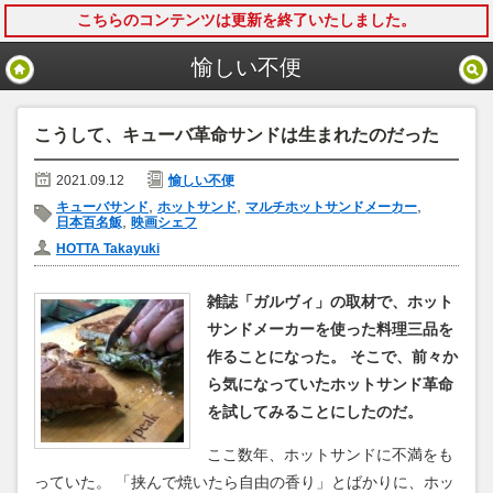
こちらのコンテンツは更新を終了いたしました。
モバイル
PC
愉しい不便
こうして、キューバ革命サンドは生まれたのだった
2021.09.12
愉しい不便
,
,
,
キューバサンド
ホットサンド
マルチホットサンドメーカー
,
日本百名飯
映画シェフ
HOTTA Takayuki
雑誌「ガルヴィ」の取材で、ホット
サンドメーカーを使った料理三品を
作ることになった。 そこで、前々か
ら気になっていたホットサンド革命
を試してみることにしたのだ。
ここ数年、ホットサンドに不満をも
っていた。 「挟んで焼いたら自由の香り」とばかりに、ホッ