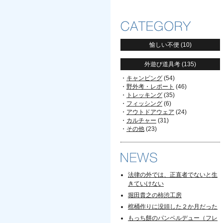
愉しい不便
(10)
外遊び道具考
(135)
キャンピング
(54)
野外考・レポート
(46)
トレッキング
(35)
フィッシング
(6)
アウトドアウェア
(24)
カルチャー
(31)
その他
(23)
法律の外では、正直者でないと生
きていけない
堀田貴之の柿渋工房
棺桶作りに没頭した２か月だった
もっち餅のパンペルデュー（フレ