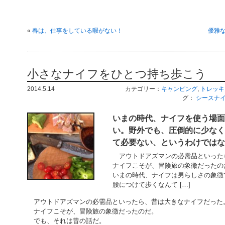
«
春は、仕事をしている暇がない！
優雅
小さなナイフをひとつ持ち歩こう
2014.5.14
カテゴリー：
キャンピング
,
トレッキ
グ：
シースナ
いまの時代、ナイフを使う場面
い。野外でも、圧倒的に少なく
て必要ない、というわけではな
アウトドアズマンの必需品といった
ナイフこそが、冒険旅の象徴だった
いまの時代、ナイフは男らしさの象徴
腰につけて歩くなんて […]
アウトドアズマンの必需品といったら、昔は大きなナイフだった
ナイフこそが、冒険旅の象徴だったのだ。
でも、それは昔の話だ。