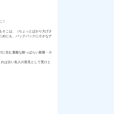
に！
もそこは、（ちょっとばかり大げさ
ためにも、バックパックに小さなナ
川に住む素敵な酔っぱらい親爺・小
これは古い友人の形見として受けと