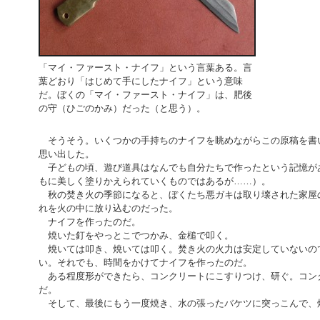
「マイ・ファースト・ナイフ」という言葉ある。言
葉どおり「はじめて手にしたナイフ」という意味
だ。ぼくの「マイ・ファースト・ナイフ」は、肥後
の守（ひごのかみ）だった（と思う）。
そうそう。いくつかの手持ちのナイフを眺めながらこの原稿を書
思い出した。
子どもの頃、遊び道具はなんでも自分たちで作ったという記憶が
もに美しく塗りかえられていくものではあるが……）。
秋の焚き火の季節になると、ぼくたち悪ガキは取り壊された家屋
れを火の中に放り込むのだった。
ナイフを作ったのだ。
焼いた釘をやっとこでつかみ、金槌で叩く。
焼いては叩き、焼いては叩く。焚き火の火力は安定していないの
い。それでも、時間をかけてナイフを作ったのだ。
ある程度形ができたら、コンクリートにこすりつけ、研ぐ。コン
だ。
そして、最後にもう一度焼き、水の張ったバケツに突っこんで、