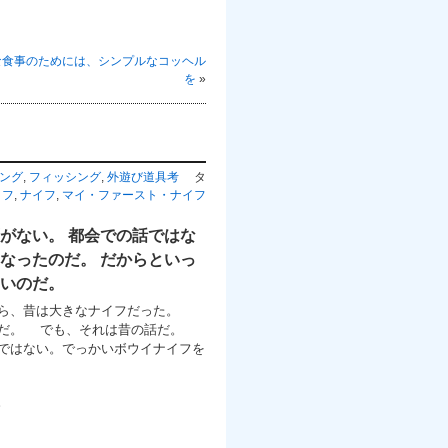
な食事のためには、シンプルなコッヘル
を
»
ング
,
フィッシング
,
外遊び道具考
タ
イフ
,
ナイフ
,
マイ・ファースト・ナイフ
がない。 都会での話ではな
なったのだ。 だからといっ
いのだ。
ら、昔は大きなナイフだった。
のだ。 でも、それは昔の話だ。
ではない。でっかいボウイナイフを
。