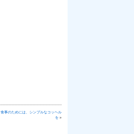
な食事のためには、シンプルなコッヘル
を
»