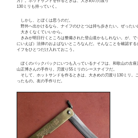
方）。ホットサンドを作るときは、大きめの刃渡り
130ミリも持っていく。
しかし、とぼくは思うのだ。
野外へ出かけるなら、ナイフのひとつは持ち歩きたい。ぜったい
大きくなくていいから。
きみが明日行くところは整備された登山道かもしれない。が、で
にいえば）法律のおよばないところなんだ。そんなことを確認する
イフをひとつだけ入れておこう。
ぼくのバックパックにいつも入っているナイフは、和歌山の古座
山正博さんの手作り。刃渡り55ミリのシースナイフだ。
そして、ホットサンドを作るときは、大きめの刃渡り130ミリ。
ったもの。友の手作りだ。