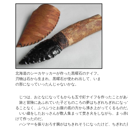
北海道のシーカヤッカーが作った黒曜石のナイフ。
刃物は石から生まれ、黒曜石が使われ出して、いま
の形になっていったんじゃないかな。
じつは、おとなになってもからも五寸釘ナイフを作ったことがあ
旅と冒険にあふれていた子どものころの夢はちぎれちぎれになっ
ることなく、ふつふつとお腹の底の方から沸き上がってくるものだ
いい歳をしたおっさんが数人集まって焚き火をしながら、まっ赤
けて作ったのだ。
ハンマーを振りおろす腕がはちきれそうになったけど、ちぎれた